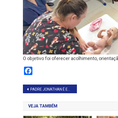
O objetivo foi oferecer acolhimento, orien
Facebook
Navegação
PADRE JONATHAN É EMPOSSADO NA PARÓQUIA NOSSA SENHORA DE FÁTIMA
de
VEJA TAMBÉM
Post