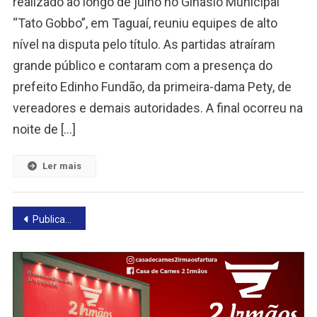
realizado ao longo de julho no Ginásio Municipal
“Tato Gobbo”, em Taguaí, reuniu equipes de alto
nível na disputa pelo título. As partidas atraíram
grande público e contaram com a presença do
prefeito Edinho Fundão, da primeira-dama Pety, de
vereadores e demais autoridades. A final ocorreu na
noite de […]
Ler mais
Navegação
Publicações mais antigas
por
posts