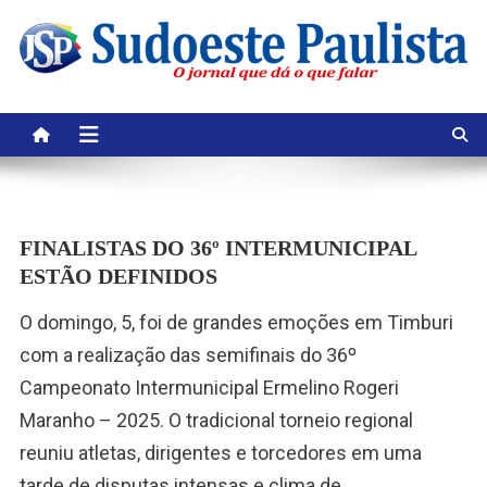
Skip
to
content
FINALISTAS DO 36º INTERMUNICIPAL
ESTÃO DEFINIDOS
O domingo, 5, foi de grandes emoções em Timburi
com a realização das semifinais do 36º
Campeonato Intermunicipal Ermelino Rogeri
Maranho – 2025. O tradicional torneio regional
reuniu atletas, dirigentes e torcedores em uma
tarde de disputas intensas e clima de