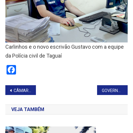
Carlinhos e o novo escrivão Gustavo com a equipe
da Polícia civil de Taguaí
Facebook
Navegação
CÂMARA DE TIMBURI DEVOLVE MAIS DE R$ 200 MIL À PREFEITURA
GOVERNO RECONHECE “VIRA-LATA CARAMELO” COMO EXPRESSÃO CULTURAL
de
VEJA TAMBÉM
Post