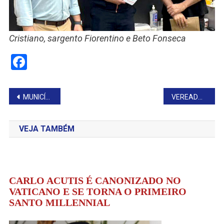
Cristiano, sargento Fiorentino e Beto Fonseca
Facebook
Navegação
MUNICÍPIO SERÁ BENEFICIADO COM R$ 150 MIL PARA A SAÚDE
VEREADORAS CONQUISTAM R$ 300 MIL PARA INVESTIMENTOS NA SAÚDE
de
VEJA TAMBÉM
Post
CARLO ACUTIS É CANONIZADO NO
VATICANO E SE TORNA O PRIMEIRO
SANTO MILLENNIAL