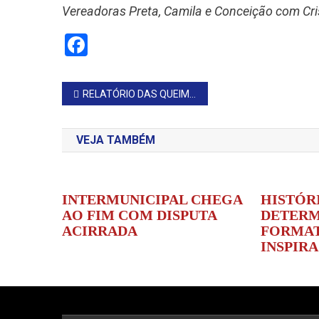
Vereadoras Preta, Camila e Conceição com Cr
Facebook
Navegação
RELATÓRIO DAS QUEIMADAS É PROTOCOLADO JUNTO À DEFESA CIVIL ESTADUAL
de
VEJA TAMBÉM
Post
INTERMUNICIPAL CHEGA
HISTÓR
AO FIM COM DISPUTA
DETERM
ACIRRADA
FORMAT
INSPIR