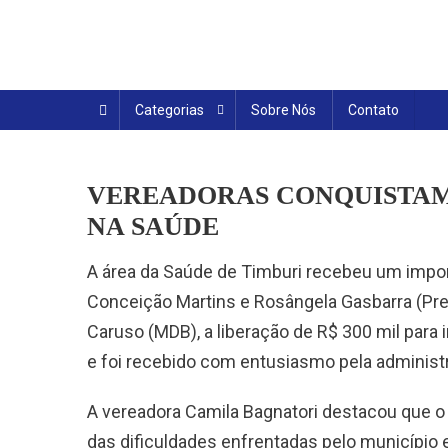
Skip
to
content
Categorias
Sobre Nós
Contato
VEREADORAS CONQUISTAM 
NA SAÚDE
A área da Saúde de Timburi recebeu um import
Conceição Martins e Rosângela Gasbarra (Pre
Caruso (MDB), a liberação de R$ 300 mil para 
e foi recebido com entusiasmo pela administ
A vereadora Camila Bagnatori destacou que o
das dificuldades enfrentadas pelo município 