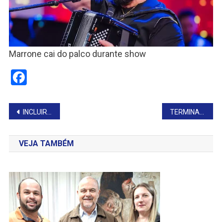
Marrone cai do palco durante show
Facebook
Navegação
INCLUIR PARA APRENDER
TERMINA HOJE, O PRAZO PARA REGULARIZAR TÍTULO
de
VEJA TAMBÉM
Post