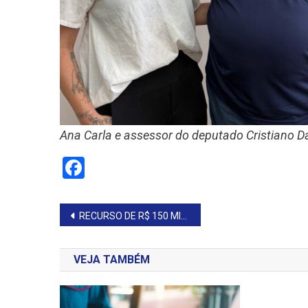
Ana Carla e assessor do deputado Cristiano D
Facebook
Navegação
RECURSO DE R$ 150 MIL GARANTIDO PARA OBRAS NO COMPLEXO ESPORTIVO
de
VEJA TAMBÉM
Post