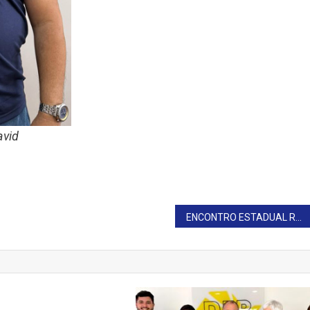
avid
ENCONTRO ESTADUAL REÚNE GESTORES E PROFISSIONAIS DA ASSISTÊNCIA SOCIAL