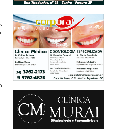
s
e
a