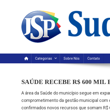
Skip
to
content
Categorias
Sobre Nós
Contato
SAÚDE RECEBE R$ 600 MIL
A área da Saúde do município segue em expans
comprometimento da gestão municipal com o
confirmados novos recursos que somam R$ 60