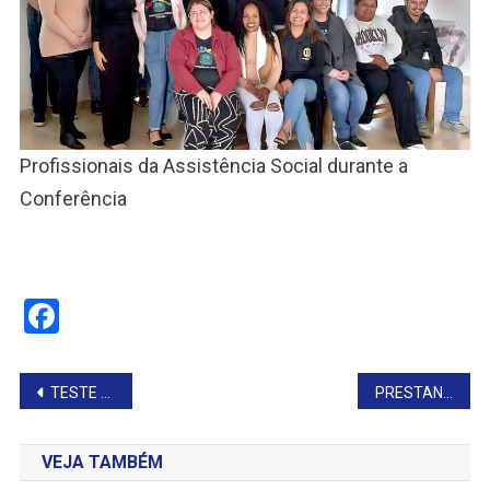
Profissionais da Assistência Social durante a
Conferência
Facebook
Navegação
TESTE DE ACUIDADE VISUAL
PRESTANDO CONTAS DE CINCO MESES DE MANDATO
de
VEJA TAMBÉM
Post