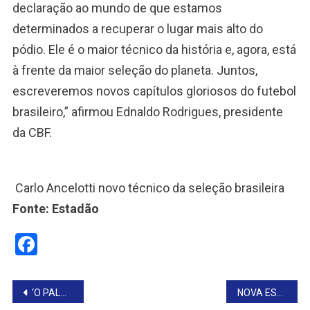
declaração ao mundo de que estamos
determinados a recuperar o lugar mais alto do
pódio. Ele é o maior técnico da história e, agora, está
à frente da maior seleção do planeta. Juntos,
escreveremos novos capítulos gloriosos do futebol
brasileiro,” afirmou Ednaldo Rodrigues, presidente
da CBF.
Carlo Ancelotti novo técnico da seleção brasileira
Fonte: Estadão
Facebook
Navegação
‘O PALÁCIO NO CÉU’
NOVA ESCOLA