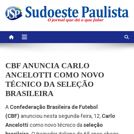
Skip
to
content
CBF ANUNCIA CARLO
ANCELOTTI COMO NOVO
TÉCNICO DA SELEÇÃO
BRASILEIRA
A
Confederação Brasileira de Futebol
(CBF)
anunciou nesta segunda-feira, 12,
Carlo
Ancelotti
como novo técnico da
seleção
brasileira
.
O treinador italiano de 65 anos chega