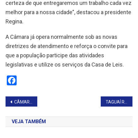
certeza de que entregaremos um trabalho cada vez
melhor para a nossa cidade”, destacou a presidente
Regina.
A Câmara já opera normalmente sob as novas
diretrizes de atendimento e reforça o convite para
que a população participe das atividades
legislativas e utilize os serviços da Casa de Leis.
Facebook
Navegação
CÂMARA DE TAGUAÍ TEM SESSÃO NA NOVA SEDE LEGISLATIVA
TAGUAÍ REALIZA PLENÁRIA PARA A CONFERÊNCIA NACIONAL DE SAÚDE
de
VEJA TAMBÉM
Post