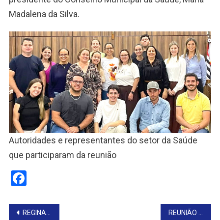
Madalena da Silva.
Autoridades e representantes do setor da Saúde
que participaram da reunião
Facebook
Navegação
REGINA REÚNE SERVIDORES PARA ALINHAR ROTINAS DO LEGISLATIVO DE TAGUAÍ
REUNIÃO ALINHA OS PREPARATIVOS PARA TORNEIO LEITEIRO DA EXPO TAGUAÍ