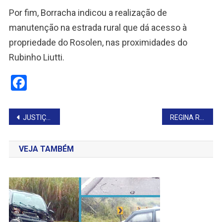
Por fim, Borracha indicou a realização de
manutenção na estrada rural que dá acesso à
propriedade do Rosolen, nas proximidades do
Rubinho Liutti.
Facebook
Navegação
JUSTIÇA DETERMINA AFASTAMENTO DO PREFEITO DE OURINHOS
REGINA REÚNE SERVIDORES PARA ALINHAR ROTINAS DO LEGISLATIVO DE TAGUAÍ
de
VEJA TAMBÉM
Post