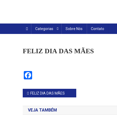
Skip
to
content
Categorias
Sobre Nós
Contato
FELIZ DIA DAS MÃES
Facebook
Navegação
FELIZ DIA DAS MÃES
de
VEJA TAMBÉM
Post