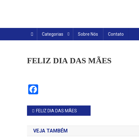
Skip
to
content
Categorias
Sobre Nós
Contato
FELIZ DIA DAS MÃES
Facebook
Navegação
FELIZ DIA DAS MÃES
de
VEJA TAMBÉM
Post