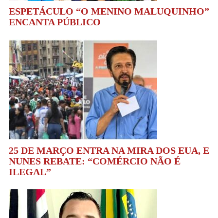
ESPETÁCULO “O MENINO MALUQUINHO”
ENCANTA PÚBLICO
25 DE MARÇO ENTRA NA MIRA DOS EUA, E
NUNES REBATE: “COMÉRCIO NÃO É
ILEGAL”