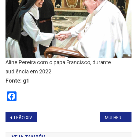
Aline Pereira com o papa Francisco, durante
audiência em 2022
Fonte: g1
Facebook
Navegação
LEÃO XIV
MULHER TEM CACHORRO DE ESTIMAÇÃO MORTO A FACADAS PELO EX-MARIDO
de