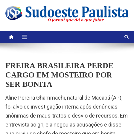
Skip
to
content
FREIRA BRASILEIRA PERDE
CARGO EM MOSTEIRO POR
SER BONITA
Aline Pereira Ghammachi, natural de Macapá (AP),
foi alvo de investigação interna após denúncias
anônimas de maus-tratos e desvio de recursos. Em
entrevista ao g1, ela negou as acusações e disse
que ouviu do chefe do mosteiro que era bonita