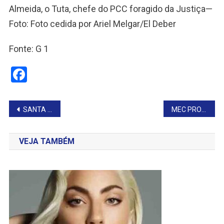
Almeida, o Tuta, chefe do PCC foragido da Justiça—
Foto: Foto cedida por Ariel Melgar/El Deber
Fonte: G 1
Facebook
Navegação
SANTA DOS IMPOSSÍVEIS
MEC PROÍBE EDUCAÇÃO A DISTÂNCIA
de
VEJA TAMBÉM
Post