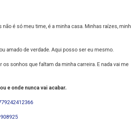
 não é só meu time, é a minha casa. Minhas raízes, min
sou amado de verdade. Aqui posso ser eu mesmo.
zar os sonhos que faltam da minha carreira. E nada vai me
çou e onde nunca vai acabar.
2779242412366
6908925