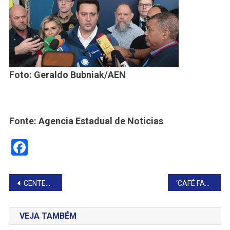
Foto: Geraldo Bubniak/AEN
Fonte: Agencia Estadual de Noticias
Facebook
Navegação
CENTENÁRIO DA PARÓQUIA DE SANTA TERESINHA
‘CAFÉ FAKE’ SÃO IMPRÓPRIAS PARA CONSUMO
de
VEJA TAMBÉM
Post