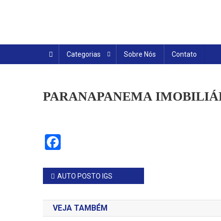
Skip
to
content
Categorias
Sobre Nós
Contato
PARANAPANEMA IMOBILIÁ
Facebook
Navegação
AUTO POSTO IGS
de
VEJA TAMBÉM
Post