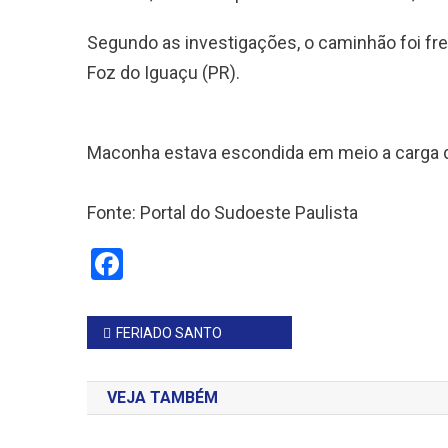
Segundo as investigações, o caminhão foi fr
Foz do Iguaçu (PR).
Maconha estava escondida em meio a carga d
Fonte: Portal do Sudoeste Paulista
Facebook
Navegação
FERIADO SANTO
de
VEJA TAMBÉM
Post