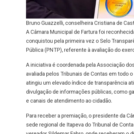
Bruno Guazzelli, conselheira Cristiana de Cas
A Câmara Municipal de Fartura foi reconhecida
conquistou pela primeira vez o Selo Transpa
Pública (PNTP), referente à avaliação do exer
A iniciativa é coordenada pela Associação do
avaliada pelos Tribunais de Contas em todo o p
atingiu um elevado índice de transparência a
divulgação de informações públicas, como gast
e canais de atendimento ao cidadão.
Para receber a premiação, o presidente da Câ
sede regional de Itapeva do Tribunal de Con
vereador Sildemar Fabro, onde receberam o d