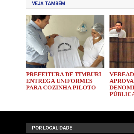
VEJA TAMBÉM
Post
PREFEITURA DE TIMBURI
VEREAD
ENTREGA UNIFORMES
APROV
PARA COZINHA PILOTO
DENOM
PÚBLIC
POR LOCALIDADE