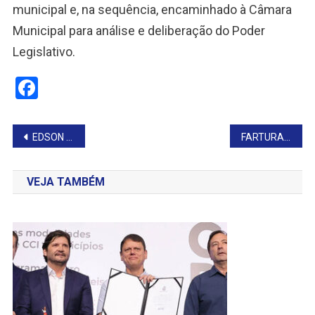
municipal e, na sequência, encaminhado à Câmara
Municipal para análise e deliberação do Poder
Legislativo.
Facebook
Navegação
EDSON GIRIBONI VISITA AADEFTA
FARTURA REALIZA COM SUCESSO A 8ª EDIÇÃO DO ROCKINFAR
de
VEJA TAMBÉM
Post