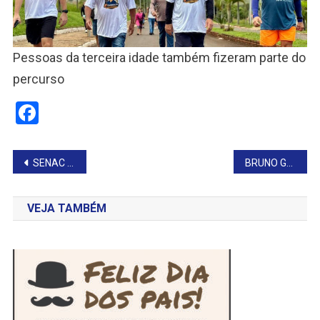
Pessoas da terceira idade também fizeram parte do
percurso
Facebook
Navegação
SENAC E SEBRAE ENCERRAM CURSOS PROFISSIONALIZANTES EM TAGUAÍ
BRUNO GUAZZELLI APRESENTA PROJETO PARA FORNECIMENTO DE MEDICAMENTOS EM FARTURA
de
VEJA TAMBÉM
Post