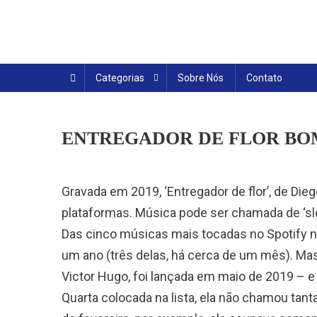
Skip
to
content
Categorias
Sobre Nós
Contato
ENTREGADOR DE FLOR BO
Gravada em 2019, ‘Entregador de flor’, de Di
plataformas. Música pode ser chamada de ‘sle
Das cinco músicas mais tocadas no Spotify 
um ano (três delas, há cerca de um mês). Mas 
Victor Hugo, foi lançada em maio de 2019 – 
Quarta colocada na lista, ela não chamou tan