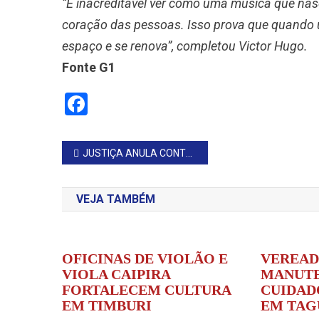
“É inacreditável ver como uma música que nasc
coração das pessoas. Isso prova que quando u
espaço e se renova”, completou Victor Hugo.
Fonte G1
Facebook
Navegação
JUSTIÇA ANULA CONTRATO DE R$ 750 MIL PARA APRESENTAÇÃO DO CANTOR LEONARDO EM MUNICÍPIO COM 8,6 MIL MORADORES
de
VEJA TAMBÉM
Post
OFICINAS DE VIOLÃO E
VEREAD
VIOLA CAIPIRA
MANUTE
FORTALECEM CULTURA
CUIDAD
EM TIMBURI
EM TAG