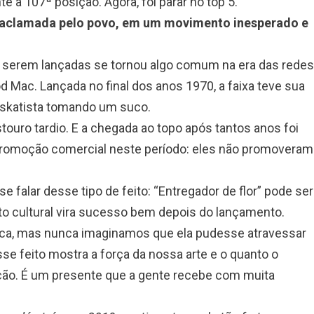
e a 107ª posição. Agora, foi parar no top 5.
aclamada pelo povo, em um movimento inesperado e
e serem lançadas se tornou algo comum na era das redes
 Mac. Lançada no final dos anos 1970, a faixa teve sua
 skatista tomando um suco.
touro tardio. E a chegada ao topo após tantos anos foi
promoção comercial neste período: eles não promoveram
falar desse tipo de feito: “Entregador de flor” pode ser
to cultural vira sucesso bem depois do lançamento.
ca, mas nunca imaginamos que ela pudesse atravessar
se feito mostra a força da nossa arte e o quanto o
ção. É um presente que a gente recebe com muita