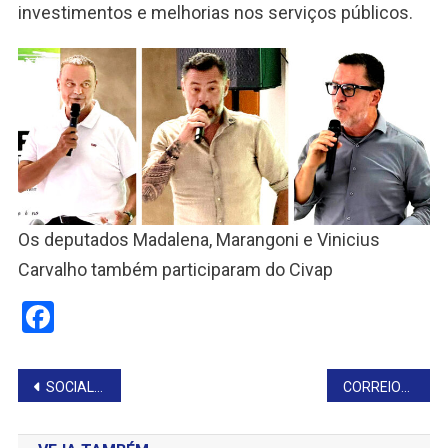
investimentos e melhorias nos serviços públicos.
Os deputados Madalena, Marangoni e Vinicius
Carvalho também participaram do Civap
Facebook
Navegação
SOCIAL DE TIMBURI COMEMORA DIA INTERNACIONAL DAS MULHERES
CORREIOS ABRE INSCRIÇÕES PARA O PROGRAMA JOVEM APRENDIZ 2026
de