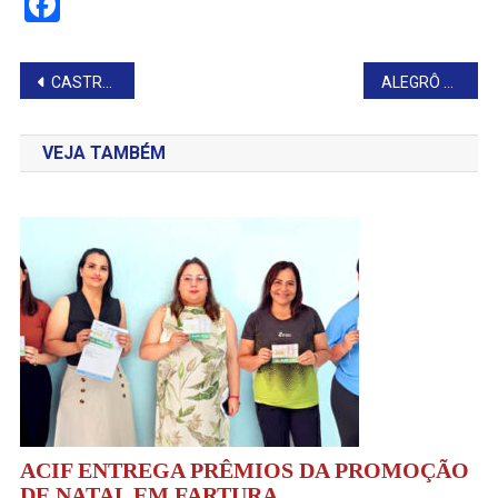
Facebook
Navegação
CASTRAMÓVEL REALIZA PROCEDIMENTOS EM TIMBURI
ALEGRÔ ANIMA CARNAVAL EM TIMBURI
de
VEJA TAMBÉM
Post
ACIF ENTREGA PRÊMIOS DA PROMOÇÃO
DE NATAL EM FARTURA