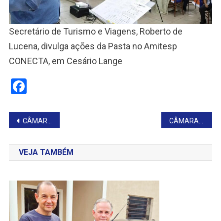
Secretário de Turismo e Viagens, Roberto de
Lucena, divulga ações da Pasta no Amitesp
CONECTA, em Cesário Lange
Facebook
Navegação
CÂMARA DE FARTURA SEDIA AUDIÊNCIA PÚBLICA
CÂMARA DE TIMBURI DEVOLVE MAIS DE R$ 200 MIL À PREFEITURA
de
VEJA TAMBÉM
Post