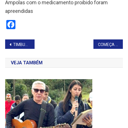
Ampolas com o medicamento proibido foram
apreendidas
Facebook
Navegação
TIMBURI SOLTA MAIS PEIXES NO RIO PARANAPANEMA
COMEÇA EM TAGUAÍ O MUNICIPAL DE FUTSAL
de
VEJA TAMBÉM
Post