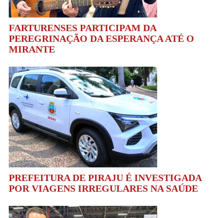
FARTURENSES PARTICIPAM DA
PEREGRINAÇÃO DA ESPERANÇA ATÉ O
MIRANTE
PREFEITURA DE PIRAJU É INVESTIGADA
POR VIAGENS IRREGULARES NA SAÚDE