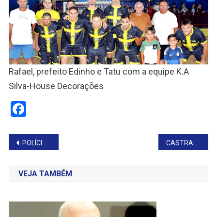
Rafael, prefeito Edinho e Tatu com a equipe K.A
Silva-House Decorações
Facebook
Navegação
POLÍCIA DE TAGUAÍ APREENDE MEDICAMENTO EMAGRECEDOR
CASTRABUS CHEGA A TIMBURI
de
VEJA TAMBÉM
Post