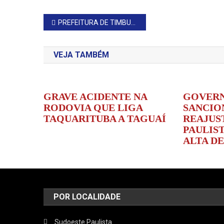
Navegação
PREFEITURA DE TIMBURI REAJUSTA SALÁRIO DOS SERVIDORES
de
VEJA TAMBÉM
Post
GRAVE ACIDENTE NA
GOVERN
RODOVIA QUE LIGA
SANCIO
TAQUARITUBA A TAGUAÍ
REAJUST
PAULIST
ALTA DE
POR LOCALIDADE
Sudoeste Paulista