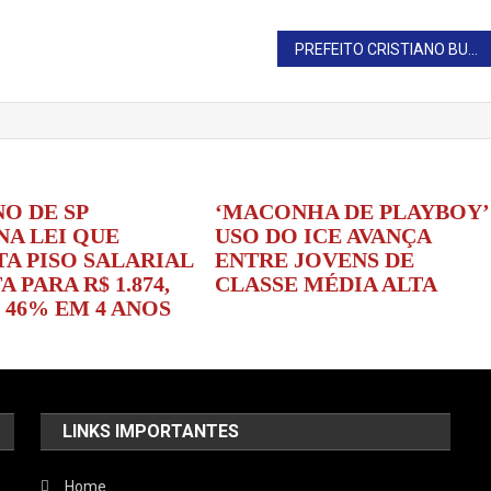
PREFEITO CRISTIANO BUSCA RECURSOS PARA A EDUCAÇÃO
O DE SP
‘MACONHA DE PLAYBOY’
NA LEI QUE
USO DO ICE AVANÇA
A PISO SALARIAL
ENTRE JOVENS DE
A PARA R$ 1.874,
CLASSE MÉDIA ALTA
 46% EM 4 ANOS
LINKS IMPORTANTES
Home