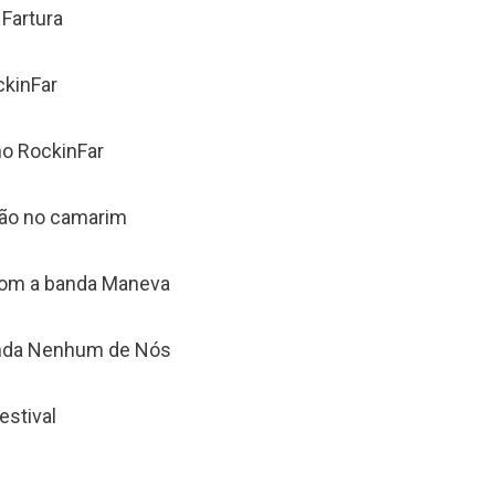
 Fartura
ckinFar
o RockinFar
cão no camarim
 com a banda Maneva
banda Nenhum de Nós
estival