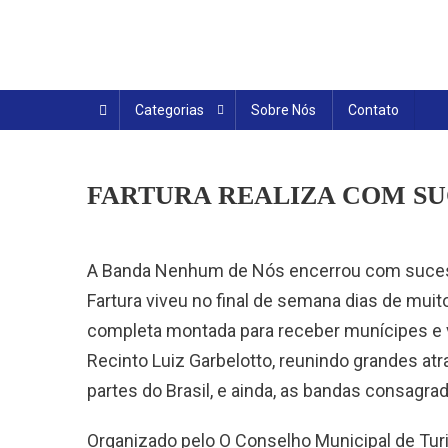
Skip
to
content
Categorias
Sobre Nós
Contato
FARTURA REALIZA COM SU
A Banda Nenhum de Nós encerrou com sucess
Fartura viveu no final de semana dias de muit
completa montada para receber munícipes e vi
Recinto Luiz Garbelotto, reunindo grandes at
partes do Brasil, e ainda, as bandas consag
Organizado pelo O Conselho Municipal de Turi