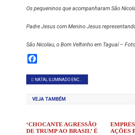
Os pequeninos que acompanharam São Nicolau
Padre Jesus com Menino Jesus representando 
São Nicolau, o Bom Velhinho em Taguaí – Foto
Facebook
Navegação
NATAL ILUMINADO ENCANTA MORADORES E VISITANTES
de
VEJA TAMBÉM
Post
‘CHOCANTE AGRESSÃO
EMPRES
DE TRUMP AO BRASIL’ É
AÇÕES 