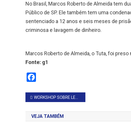
No Brasil, Marcos Roberto de Almeida tem du
Público de SP. Ele também tem uma condenaçã
sentenciado a 12 anos e seis meses de prisã
criminosa e lavagem de dinheiro.
Marcos Roberto de Almeida, o Tuta, foi preso 
Fonte: g1
Facebook
Navegação
WORKSHOP SOBRE LEGISLAÇÃO TRABALHISTA
de
VEJA TAMBÉM
Post