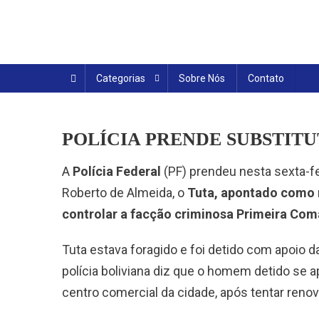
Skip
to
content
Categorias
Sobre Nós
Contato
POLÍCIA PRENDE SUBSTIT
A
Polícia Federal
(PF) prendeu nesta sexta-fei
Roberto de Almeida, o
Tuta, apontado como n
controlar a facção criminosa Primeira Com
Tuta estava foragido e foi detido com apoio d
polícia boliviana diz que o homem detido s
centro comercial da cidade, após tentar reno