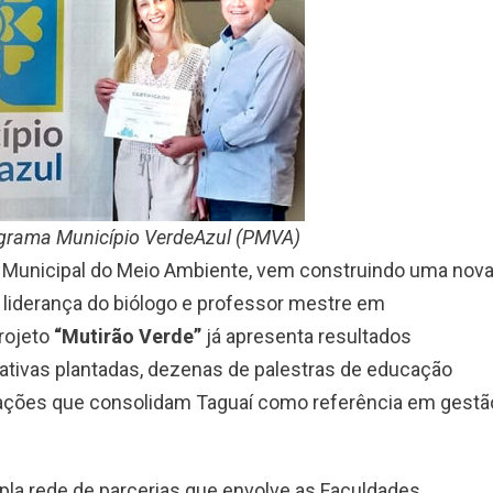
ograma Município VerdeAzul (PMVA)
ia Municipal do Meio Ambiente, vem construindo uma nov
a liderança do biólogo e professor mestre em
projeto
“Mutirão Verde”
já apresenta resultados
ativas plantadas, dezenas de palestras de educação
as ações que consolidam Taguaí como referência em gestã
la rede de parcerias que envolve as Faculdades