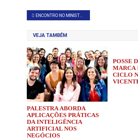
Navegação
ENCONTRO NO MINISTÉRIO PÚBLICO REÚNE AUTORIDADES MUNICIPAIS DA REGIÃO
de
VEJA TAMBÉM
Post
POSSE 
MARCA 
CICLO 
VICENT
PALESTRA ABORDA
APLICAÇÕES PRÁTICAS
DA INTELIGÊNCIA
ARTIFICIAL NOS
NEGÓCIOS