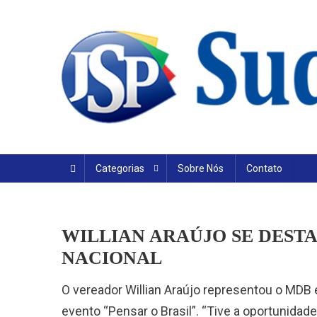
Skip
to
content
Categorias
Sobre Nós
Contato
WILLIAN ARAÚJO SE DEST
NACIONAL
O vereador Willian Araújo representou o MDB e
evento “Pensar o Brasil”. “Tive a oportunida