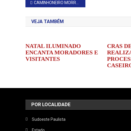
Navegação
CAMINHONEIRO MORRE APÓS PERDER O CONTROLE E COLIDIR CONTRA POSTE
de
VEJA TAMBÉM
Post
NATAL ILUMINADO
CRAS D
ENCANTA MORADORES E
REALIZ
VISITANTES
PROCE
CASEIR
POR LOCALIDADE
Sudoeste Paulista
Estado