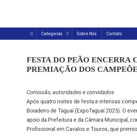
Skip
to
content
Categorias
Sobre Nós
Contato
FESTA DO PEÃO ENCERRA 
PREMIAÇÃO DOS CAMPEÕE
Comissão, autoridades e convidados
Após quatro noites de festa e intensas compe
Boiadeiro de Taguaí (ExpoTaguaí 2025). O e
apoio da Prefeitura e da Câmara Municipal, c
Profissional em Cavalos e Touros, que premi