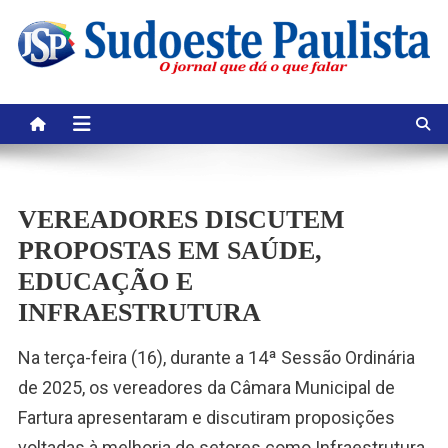
Skip
to
content
VEREADORES DISCUTEM
PROPOSTAS EM SAÚDE,
EDUCAÇÃO E
INFRAESTRUTURA
Na terça-feira (16), durante a 14ª Sessão Ordinária
de 2025, os vereadores da Câmara Municipal de
Fartura apresentaram e discutiram proposições
voltadas à melhoria de setores como Infraestrutura,