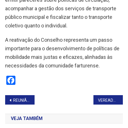
acompanhar a gestão dos serviços de transporte
público municipal e fiscalizar tanto o transporte
coletivo quanto o individual.
A reativação do Conselho representa um passo
importante para o desenvolvimento de políticas de
mobilidade mais justas e eficazes, alinhadas às
necessidades da comunidade farturense.
Facebook
Navegação
REUNIÃO COM MÃES ATÍPICAS ORIENTA NOVAS AÇÕES PÚBLICAS
VEREADORES DISCUTEM PROPOSTAS EM SAÚDE, EDUCAÇÃO E INFRAESTRUTURA
de
VEJA TAMBÉM
Post