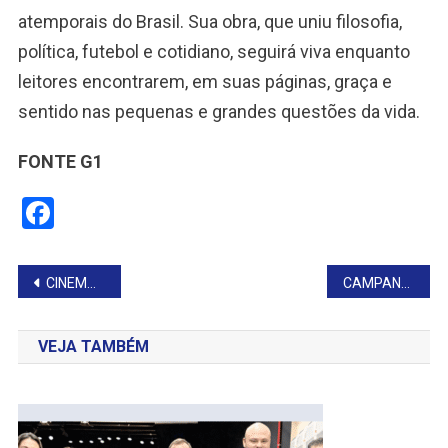
atemporais do Brasil. Sua obra, que uniu filosofia,
política, futebol e cotidiano, seguirá viva enquanto
leitores encontrarem, em suas páginas, graça e
sentido nas pequenas e grandes questões da vida.
FONTE G1
Facebook
Navegação
CINEMA E CULTURA SE ENCONTRAM NA 3ª EDIÇÃO DO CULTRURAL
CAMPANHA REFORÇA PREVENÇÃO E ENFRENTAMENTO DA VIOLÊNCIA CONTRA A MULHER
de
VEJA TAMBÉM
Post