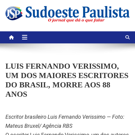
Skip
to
content
LUIS FERNANDO VERISSIMO,
UM DOS MAIORES ESCRITORES
DO BRASIL, MORRE AOS 88
ANOS
Escritor brasileiro Luis Fernando Verissimo — Foto:
Mateus Bruxel/ Agência RBS
O escritor Luis Fernando Verissimo, um dos autores