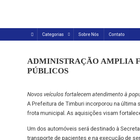
Skip
to
content
Categorias
Sobre Nós
Contato
ADMINISTRAÇÃO AMPLIA F
PÚBLICOS
Novos veículos fortalecem atendimento à pop
A Prefeitura de Timburi incorporou na última
frota municipal. As aquisições visam fortalec
Um dos automóveis será destinado à Secreta
transporte de pacientes e na execução de ser