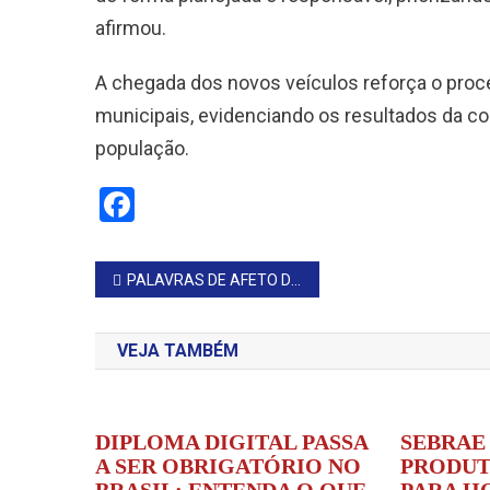
afirmou.
A chegada dos novos veículos reforça o proce
municipais, evidenciando os resultados da c
população.
Facebook
Navegação
PALAVRAS DE AFETO DE KAL PARA O PADRE
de
VEJA TAMBÉM
Post
DIPLOMA DIGITAL PASSA
SEBRAE
A SER OBRIGATÓRIO NO
PRODUT