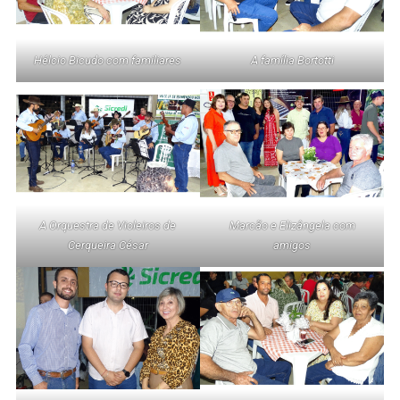
Hélcio Bicudo com familiares
A família Bortotti
A Orquestra de Violeiros de
Marcão e Elizângela com
Cerqueira César
amigos