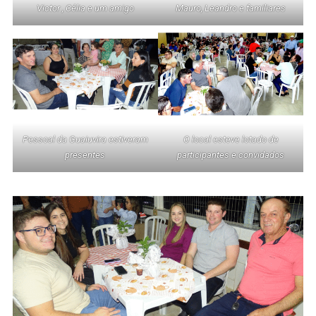
Victor , Célia e um amigo
Mauro, Leandro e familiares
Pessoal da Guaiuvira estiveram
O local esteve lotado de
presentes
participantes e convidados