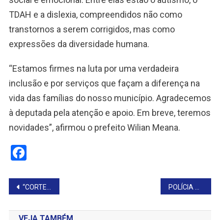
TDAH e a dislexia, compreendidos não como
transtornos a serem corrigidos, mas como
expressões da diversidade humana.
“Estamos firmes na luta por uma verdadeira
inclusão e por serviços que façam a diferença na
vida das famílias do nosso município. Agradecemos
à deputada pela atenção e apoio. Em breve, teremos
novidades”, afirmou o prefeito Wilian Meana.
Facebook
Navegação
“CORTEI POR CORTAR”: JOVEM INVESTIGADO POR MUTILAR CAVALO AFIRMA ESTAR ARREPENDIDO
POLÍCIA CIVIL APREENDE 94 KG DE MACONHA E PRENDE CASAL EM FLAGRANTE
de
VEJA TAMBÉM