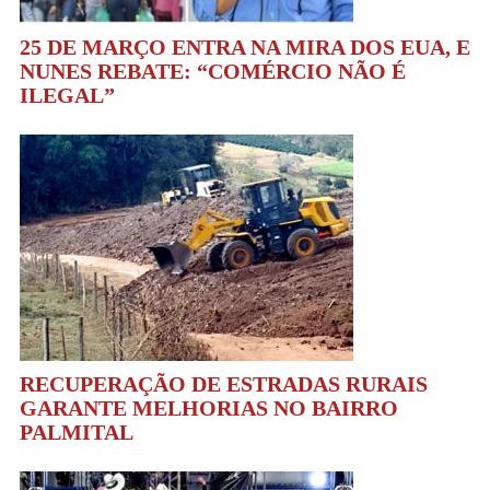
25 DE MARÇO ENTRA NA MIRA DOS EUA, E
NUNES REBATE: “COMÉRCIO NÃO É
ILEGAL”
RECUPERAÇÃO DE ESTRADAS RURAIS
GARANTE MELHORIAS NO BAIRRO
PALMITAL