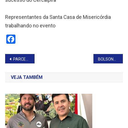
Representantes da Santa Casa de Misericórdia
trabalhando no evento
Facebook
Navegação
PARCERIA BUSCA IMPULSIONAR A ECONOMIA REGIONAL
BOLSONARO É ALVO DE OPERAÇÃO DA POLÍCIA FEDERAL E PASSA A USAR TORNOZELEIRA ELETRÔNICA
de
VEJA TAMBÉM
Post