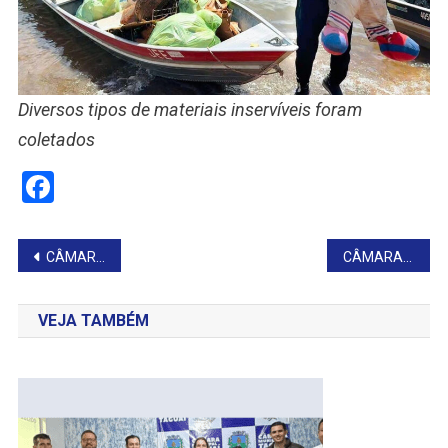
Diversos tipos de materiais inservíveis foram
coletados
Facebook
Navegação
CÂMARA APROVA CONTAS DO EXECUTIVO E VOTA NOVAS PROPOSITURAS
CÂMARA REALIZA 17ª SESSÃO ORDINÁRIA
de
VEJA TAMBÉM
Post