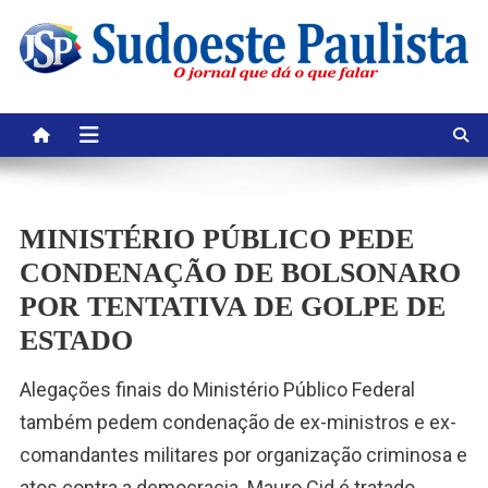
Skip
to
content
MINISTÉRIO PÚBLICO PEDE
CONDENAÇÃO DE BOLSONARO
POR TENTATIVA DE GOLPE DE
ESTADO
Alegações finais do Ministério Público Federal
também pedem condenação de ex-ministros e ex-
comandantes militares por organização criminosa e
atos contra a democracia. Mauro Cid é tratado