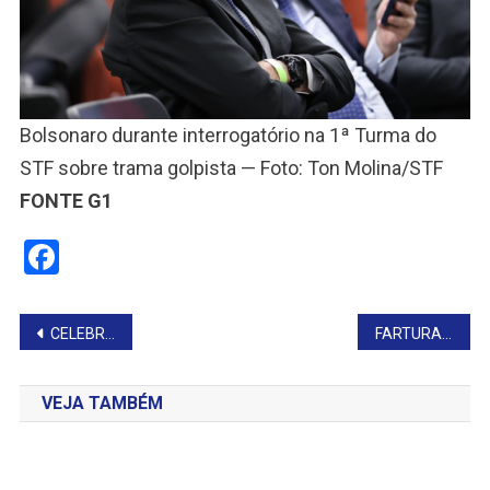
Bolsonaro durante interrogatório na 1ª Turma do
STF sobre trama golpista — Foto: Ton Molina/STF
FONTE G1
Facebook
Navegação
CELEBRAÇÃO DE 6 ANOS DE SACERDÓCIO DO PADRE CARLOS LOTA MATRIZ
FARTURA RECEBE OFICINA DA APA CUESTA PARANAPANEMA
de
VEJA TAMBÉM
Post