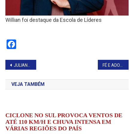
Willian foi destaque da Escola de Líderes
Facebook
Navegação
JULIANA MARINS, BRASILEIRA QUE CAIU EM TRILHA DE VULCÃO NA INDONÉSIA, É ENCONTRADA MORTA
FÉ E ADORAÇÃO MARCAM PROCISSÃO DE CORPUS CHRISTI
de
VEJA TAMBÉM
Post
CICLONE NO SUL PROVOCA VENTOS DE
ATÉ 110 KM/H E CHUVA INTENSA EM
VÁRIAS REGIÕES DO PAÍS