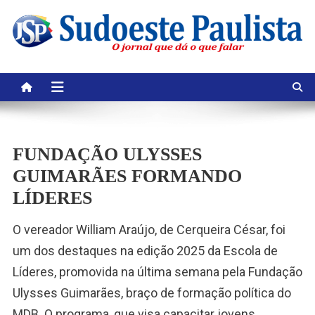
Skip
to
content
FUNDAÇÃO ULYSSES
GUIMARÃES FORMANDO
LÍDERES
O vereador William Araújo, de Cerqueira César, foi
um dos destaques na edição 2025 da Escola de
Líderes, promovida na última semana pela Fundação
Ulysses Guimarães, braço de formação política do
MDB. O programa, que visa capacitar jovens