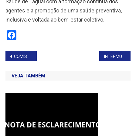
Saúde de Taguaí com a formação contínua dos
agentes e a promoção de uma saúde preventiva,
inclusiva e voltada ao bem-estar coletivo.
Facebook
Navegação
COMISSÃO SELECIONA AS FINALISTAS À RAINHA DA EXPOTAGUAÍ 2025
INTERMUNICIPAL DE FUTEBOL PROMETE AGITAR A REGIÃO
de
VEJA TAMBÉM
Post