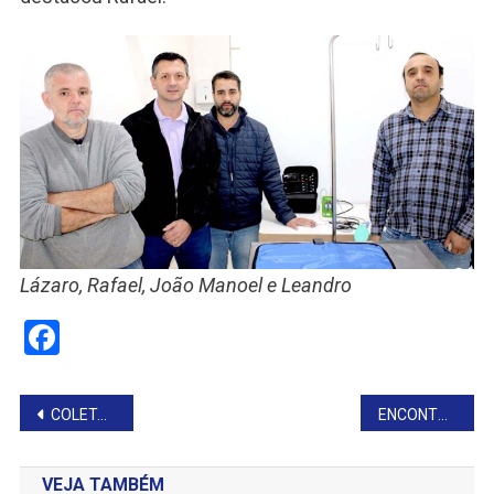
Lázaro, Rafael, João Manoel e Leandro
Facebook
Navegação
COLETA DE SANGUE MOBILIZA COMUNIDADE
ENCONTRO REGIONAL PAUTA RECURSOS E DESENVOLVIMENTO NA SAÚDE
de
VEJA TAMBÉM