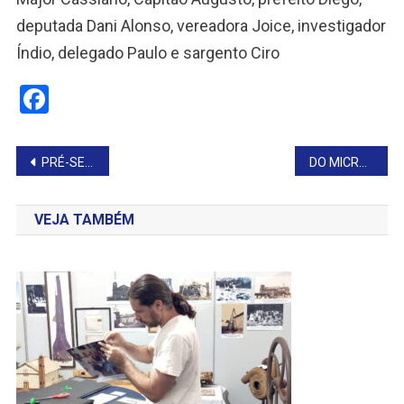
deputada Dani Alonso, vereadora Joice, investigador
Índio, delegado Paulo e sargento Ciro
Facebook
Navegação
PRÉ-SELEÇÃO DA RAINHA DA FESTA DE TAGUAÍ
DO MICROSCÓPIO AO DIAGNÓSTICO: UMA JORNADA CIENTÍFICA
de
VEJA TAMBÉM
Post